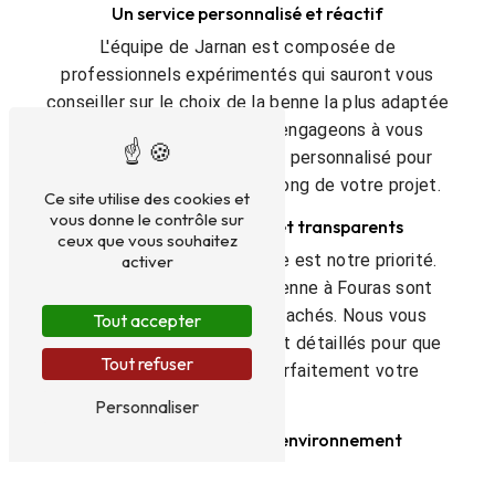
Un service personnalisé et réactif
L'équipe de Jarnan est composée de
professionnels expérimentés qui sauront vous
conseiller sur le choix de la benne la plus adaptée
à vos besoins. Nous nous engageons à vous
fournir un service réactif et personnalisé pour
vous accompagner tout au long de votre projet.
Ce site utilise des cookies et
vous donne le contrôle sur
Des tarifs compétitifs et transparents
ceux que vous souhaitez
Chez Jarnan, la transparence est notre priorité.
activer
Nos tarifs de location de benne à Fouras sont
compétitifs et sans frais cachés. Nous vous
Tout accepter
proposons des devis clairs et détaillés pour que
Tout refuser
vous puissiez maîtriser parfaitement votre
budget.
Personnaliser
Un engagement pour l'environnement
La gestion des déchets est un enjeu majeur pour